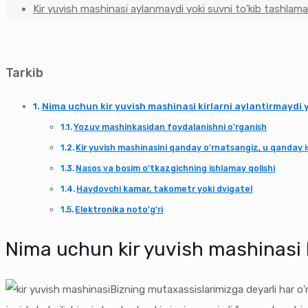
Kir yuvish mashinasi aylanmaydi yoki suvni to'kib tashlamay
Tarkib
Nima uchun kir yuvish mashinasi kirlarni aylantirmaydi 
Yozuv mashinkasidan foydalanishni o'rganish
Kir yuvish mashinasini qanday o'rnatsangiz, u qanday i
Nasos va bosim o'tkazgichning ishlamay qolishi
Haydovchi kamar, takometr yoki dvigatel
Elektronika noto'g'ri
Nima uchun kir yuvish mashinasi k
Bizning mutaxassislarimizga deyarli har o'n