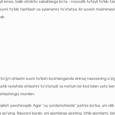
i emas, balki ob'ektiv sabablarga ko'ra - nosozlik tufayli to'kib t
ni to'kib tashlash va aylanishni to'xtatsa, kir yuvish mashinasining
ak:
to'g'ri ishlashi suvni to'kish boshlanganda drenaj nasosining o'ziga
ik ravishda ishlashni to'xtatadi va ma'lum bir kod bilan xato bera
boshlashingiz mumkin.
qilish yaxshiroqdir. Agar "uy yordamchisida" patnis bo'lsa, uni ol
a qo'ying. Nasosni burab, uni qismlarga ajrating. Ichki qismlarni, bi