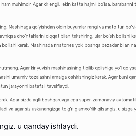
ham muhimdir. Agar kir engil, lekin katta hajmli bo'lsa, barabanni 
ng. Mashinaga qo'yishdan oldin buyumlar rangi va mato turi bo'yic
, ayniqsa cho'ntaklarini diqqat bilan tekshiring, ular bo'sh bo'lish
lgan bo'lishi kerak. Mashinada rinstones yoki boshqa bezaklar bila
unutmang. Agar kir yuvish mashinasining tiqilib qolishiga yo'l qo'ys
inasini umumiy tozalashni amalga oshirishingiz kerak. Agar buni qan
tun jarayonni batafsil tavsiflaydi.
kerak. Agar sizda aqlli boshqaruvga ega super-zamonaviy avtomatik
ladi va agar siz uskunangizga to'g'ri g'amxo'rlik qilsangiz, u sizga y
giz, u qanday ishlaydi.