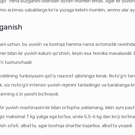
hingiz" nima buzganini oldindan aytish mumkin emas. Agar kir yuvi
mmo arzimas sabablarga ko'ra yuzaga kelishi mumkin, ammo ular ay
rganish
gani uchun, bu yuvish va boshqa hamma narsa avtomatik ravishda am
ner bilan kir yuvish kukuni qo'shish, keyin esa texnika masalasidir
'ri tushunchadir.
elining funksiyasini qat'iy nazorat qilishingiz kerak. Noto'g'ri ta
 siz noto'g'ri intensiv yuvish rejimini tanladingiz va barabanga k
anning o'zi yaxshi bo'lmaydi.
. Kir yuvish mashinasini kir bilan ortiqcha yuklamang, lekin ayni pa
giz maksimal 7 kg yukga ega bo'lsa, unda 5,5-6 kg dan ko'p bo'lmag
sh sifati, albatta, agar boshqa shartlar bajarilsa, albatta yoqadi.