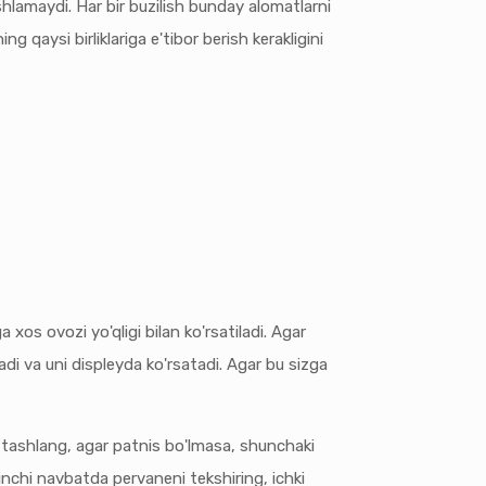
ashlamaydi. Har bir buzilish bunday alomatlarni
 qaysi birliklariga e'tibor berish kerakligini
 xos ovozi yo'qligi bilan ko'rsatiladi. Agar
di va uni displeyda ko'rsatadi. Agar bu sizga
ib tashlang, agar patnis bo'lmasa, shunchaki
rinchi navbatda pervaneni tekshiring, ichki