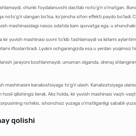
tashlamaydi, chunki foydalanuvchi dastlab noto'g'ri o'rnatgan. Bun
ga noto'g'ri ulangan bo'lsa, ko'pincha sifon effekti paydo bo'ladi. C
uvish mashinasidagi nasos odatda kam quvvatga ega, u shunchaki 
va kir yuvish mashinasi suvni to'kib tashlamaydi va kirlarni aylanti
larni ifloslantiradi. Lyukni ochganingizda esa u yerdan yoqimsiz hi
ylanish jarayoni boshlanmaydi; umuman olganda, drenaj shlangining
sh mashinasini kanalizatsiyaga to'g'ri ulash. Kanalizatsiyaga ulani
osil qilishingiz kerak. Aks holda, kir yuvish mashinasi vaqti-vaqt
korpusining notekis, ishonchsiz yuzaga o'rnatilganligi sababli yuza
ay qolishi