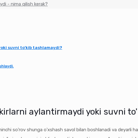
di - nima qilish kerak?
yoki suvni to'kib tashlamaydi?
shlaydi.
irlarni aylantirmaydi yoki suvni to
inchi so'rov shunga o'xshash savol bilan boshlanadi va deyarli har 