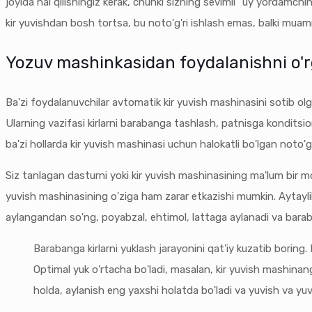
joyida hal qilishingiz kerak, chunki sizning sevimli "uy yordamc
kir yuvishdan bosh tortsa, bu noto'g'ri ishlash emas, balki mua
Yozuv mashinkasidan foydalanishni o'
Ba'zi foydalanuvchilar avtomatik kir yuvish mashinasini sotib ol
Ularning vazifasi kirlarni barabanga tashlash, patnisga konditsio
ba'zi hollarda kir yuvish mashinasi uchun halokatli bo'lgan noto'g
Siz tanlagan dasturni yoki kir yuvish mashinasining ma'lum bir mod
yuvish mashinasining o'ziga ham zarar etkazishi mumkin. Aytaylik,
aylangandan so'ng, poyabzal, ehtimol, lattaga aylanadi va barab
Barabanga kirlarni yuklash jarayonini qat'iy kuzatib boring
Optimal yuk o'rtacha bo'ladi, masalan, kir yuvish mashinan
holda, aylanish eng yaxshi holatda bo'ladi va yuvish va yuvi