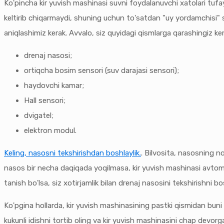
Ko'pincha kir yuvish mashinasi suvni foydalanuvchi xatolari tufayl
keltirib chiqarmaydi, shuning uchun to'satdan "uy yordamchisi" suv
aniqlashimiz kerak. Avvalo, siz quyidagi qismlarga qarashingiz ker
drenaj nasosi;
ortiqcha bosim sensori (suv darajasi sensori);
haydovchi kamar;
Hall sensori;
dvigatel;
elektron modul.
Keling, nasosni tekshirishdan boshlaylik.
. Bilvosita, nasosning no
nasos bir necha daqiqada yoqilmasa, kir yuvish mashinasi avtomat
tanish bo'lsa, siz xotirjamlik bilan drenaj nasosini tekshirishni 
Ko'pgina hollarda, kir yuvish mashinasining pastki qismidan buni 
kukunli idishni tortib oling va kir yuvish mashinasini chap devorg