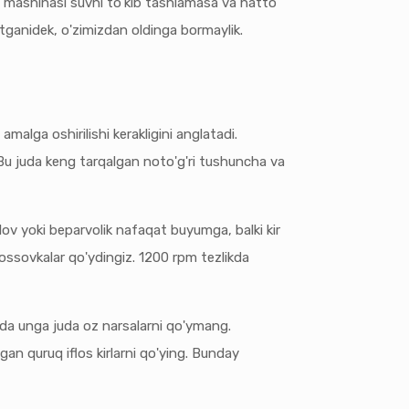
sh mashinasi suvni to'kib tashlamasa va hatto
tganidek, o'zimizdan oldinga bormaylik.
alga oshirilishi kerakligini anglatadi.
. Bu juda keng tarqalgan noto'g'ri tushuncha va
nlov yoki beparvolik nafaqat buyumga, balki kir
rossovkalar qo'ydingiz. 1200 rpm tezlikda
ytda unga juda oz narsalarni qo'ymang.
an quruq iflos kirlarni qo'ying. Bunday