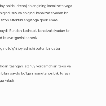
day holda, drenaj shlangining kanalizatsiyaga
hiqindi suv va chiqindi kanalizatsiyadan kir
sifon effektini engishga qodir emas.
rmaydi. Bundan tashqari, kanalizatsiyadan kir
d kelayotganini sezasiz.
 noto'g'ri joylashishi butun bir qator
shdan tashqari, siz "uy yordamchisi" tekis va
i bilan paydo bo'lgan nomutanosiblik tufayli
ga keladi.