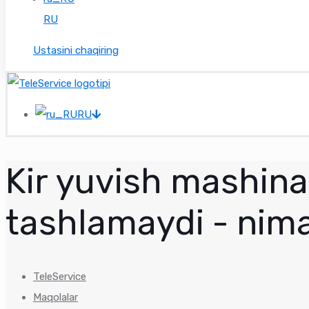
RU
Ustasini chaqiring
RU
Kir yuvish mashina
tashlamaydi - nima
TeleService
Maqolalar