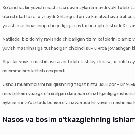
Ko'pincha, kir yuvish mashinasi suvni aylantirmaydi yoki to'kib 
ulanishi katta rol o'ynaydi. Shlangi sifon va kanalizatsiya trubasi
yuvish mashinasining chuqurligiga qaytadan oqib tushadi. Kir y
Natijada, biz doimiy ravishda chiqarilgan tizim xatolarini olamiz 
yuvish mashinasiga tushadigan chiqindi suv u erda joylashgan kir
Agar kir yuvish mashinasi suvni to'kib tashlay olmasa, u holda a
muammolarni keltirib chiqaradi.
Ushbu muammolarni hal qilishning faqat bitta usuli bor - kir yuvi
mustahkam yuzaga o'rnatilgan darajada o'rnatilganligiga ishonch h
aylanishni to'xtatadi, bu esa o'z navbatida kir yuvish mashinasi 
Nasos va bosim o'tkazgichning ishlam