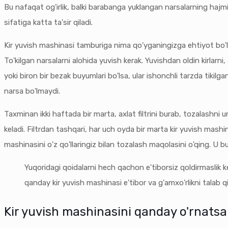
Bu nafaqat og'irlik, balki barabanga yuklangan narsalarning hajmi 
sifatiga katta ta'sir qiladi.
Kir yuvish mashinasi tamburiga nima qo'yganingizga ehtiyot bo'li
To'kilgan narsalarni alohida yuvish kerak. Yuvishdan oldin kirlarni
yoki biron bir bezak buyumlari bo'lsa, ular ishonchli tarzda tiki
narsa bo'lmaydi.
Taxminan ikki haftada bir marta, axlat filtrini burab, tozalashni 
keladi. Filtrdan tashqari, har uch oyda bir marta kir yuvish mash
mashinasini o'z qo'llaringiz bilan tozalash maqolasini o'qing. U bu
Yuqoridagi qoidalarni hech qachon e'tiborsiz qoldirmaslik 
qanday kir yuvish mashinasi e'tibor va g'amxo'rlikni talab qi
Kir yuvish mashinasini qanday o'rnatsan