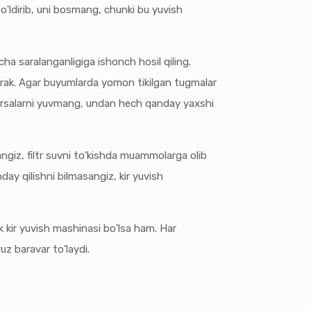
to'ldirib, uni bosmang, chunki bu yuvish
ha saralanganligiga ishonch hosil qiling.
i kerak. Agar buyumlarda yomon tikilgan tugmalar
n narsalarni yuvmang, undan hech qanday yaxshi
angiz, filtr suvni to'kishda muammolarga olib
day qilishni bilmasangiz, kir yuvish
 kir yuvish mashinasi bo'lsa ham. Har
uz baravar to'laydi.