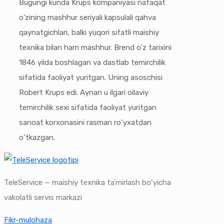
Bugungi kunda Krups kompaniyasi nafaqat
o'zining mashhur seriyali kapsulali qahva
qaynatgichlari, balki yuqori sifatli maishiy
texnika bilan ham mashhur. Brend o'z tarixini
1846 yilda boshlagan va dastlab temirchilik
sifatida faoliyat yuritgan. Uning asoschisi
Robert Krups edi. Aynan u ilgari oilaviy
temirchilik sexi sifatida faoliyat yuritgan
sanoat korxonasini rasman ro‘yxatdan
o‘tkazgan.
TeleService — maishiy texnika taʼmirlash boʻyicha
vakolatli servis markazi
Fikr-mulohaza