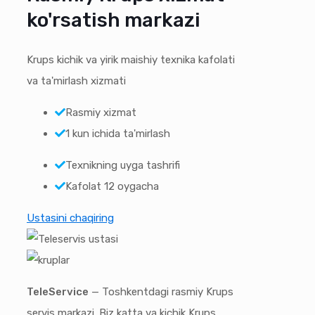
ko'rsatish markazi
Krups kichik va yirik maishiy texnika kafolati
va ta'mirlash xizmati
Rasmiy xizmat
1 kun ichida ta'mirlash
Texnikning uyga tashrifi
Kafolat 12 oygacha
Ustasini chaqiring
TeleService
— Toshkentdagi rasmiy Krups
servis markazi. Biz katta va kichik Krups