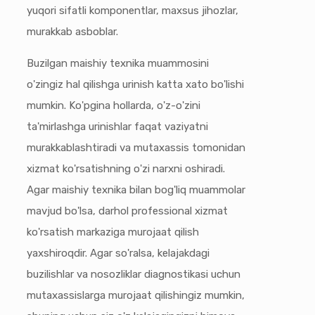
yuqori sifatli komponentlar, maxsus jihozlar,
murakkab asboblar.
Buzilgan maishiy texnika muammosini
o'zingiz hal qilishga urinish katta xato bo'lishi
mumkin. Ko'pgina hollarda, o'z-o'zini
ta'mirlashga urinishlar faqat vaziyatni
murakkablashtiradi va mutaxassis tomonidan
xizmat ko'rsatishning o'zi narxni oshiradi.
Agar maishiy texnika bilan bog'liq muammolar
mavjud bo'lsa, darhol professional xizmat
ko'rsatish markaziga murojaat qilish
yaxshiroqdir. Agar so'ralsa, kelajakdagi
buzilishlar va nosozliklar diagnostikasi uchun
mutaxassislarga murojaat qilishingiz mumkin,