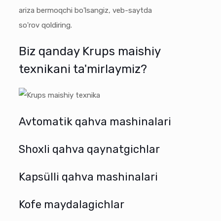
ariza bermoqchi bo'lsangiz, veb-saytda
so'rov qoldiring.
Biz qanday Krups maishiy
texnikani ta'mirlaymiz?
Avtomatik qahva mashinalari
Shoxli qahva qaynatgichlar
Kapsülli qahva mashinalari
Kofe maydalagichlar