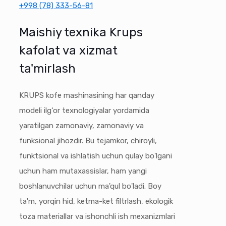
+998 (78) 333-56-81
Maishiy texnika Krups
kafolat va xizmat
ta'mirlash
KRUPS kofe mashinasining har qanday
modeli ilg‘or texnologiyalar yordamida
yaratilgan zamonaviy, zamonaviy va
funksional jihozdir. Bu tejamkor, chiroyli,
funktsional va ishlatish uchun qulay bo'lgani
uchun ham mutaxassislar, ham yangi
boshlanuvchilar uchun ma'qul bo'ladi. Boy
ta'm, yorqin hid, ketma-ket filtrlash, ekologik
toza materiallar va ishonchli ish mexanizmlari