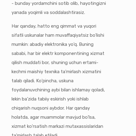
- bunday yordamchini sotib olib, hayotingizni
yanada yoqimli va soddalashtirasiz.
Har qanday, hatto eng qimmat va yuqori
sifatli uskunalar ham muvaffaqiyatsiz bo'lishi
mumkin: abadiy elektronika yo'q. Buning
sababi, har bir elektr komponentining xizmat
qilish muddati bor, shuning uchun ertami-
kechmi maishiy texnika ta'mirlash xizmatini
talab qiladi. Ko'pincha, uskuna
foydalanuvchining aybi bilan ishlamay qoladi,
lekin ba'zida tabiiy eskirish yoki ishlab
chiqarish nuqsoni aybdor. Har qanday
holatda, agar muammolar mavjud bo'lsa,
xizmat ko'rsatish markazi mutaxassislaridan
ta'mirlash talab etiladi.