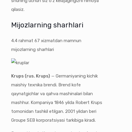
shuning uchun siz o'z kelajagingizni himoya
qilasiz.
Mijozlarning sharhlari
4.4
rahmat
67
xizmatdan mamnun
mijozlarning sharhlari
Krups (rus. Krups)
— Germaniyaning kichik
maishiy texnika brendi. Brend kofe
qaynatgichlar va qahva mashinalari bilan
mashhur. Kompaniya 1846 yilda Robert Krups
tomonidan tashkil etilgan. 2001 yildan beri
Groupe SEB korporatsiyasi tarkibiga kiradi.