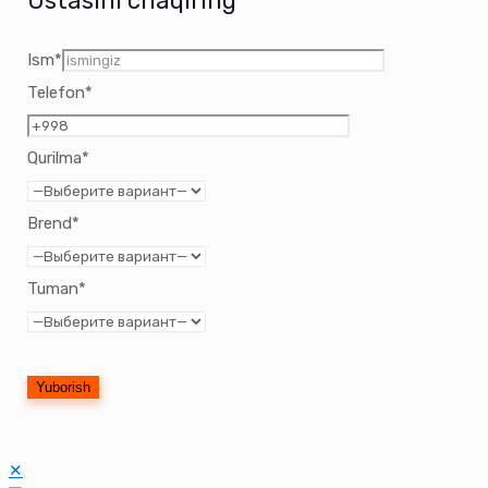
Ustasini chaqiring
Ism*
Telefon*
Qurilma*
Brend*
Tuman*
✕