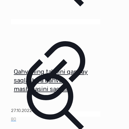
Qahvaning ta'mini qanday
saqlash va qahva
mashinasini saqlash
27.10.2022
80