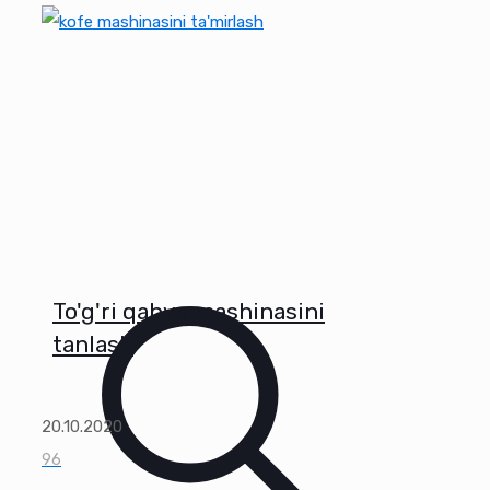
To'g'ri qahva mashinasini
tanlash
20.10.2020
96