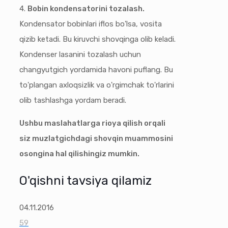
4.
Bobin kondensatorini tozalash.
Kondensator bobinlari iflos bo'lsa, vosita
qizib ketadi. Bu kiruvchi shovqinga olib keladi.
Kondenser lasanini tozalash uchun
changyutgich yordamida havoni puflang. Bu
to'plangan axloqsizlik va o'rgimchak to'rlarini
olib tashlashga yordam beradi.
Ushbu maslahatlarga rioya qilish orqali
siz muzlatgichdagi shovqin muammosini
osongina hal qilishingiz mumkin.
O'qishni tavsiya qilamiz
04.11.2016
59