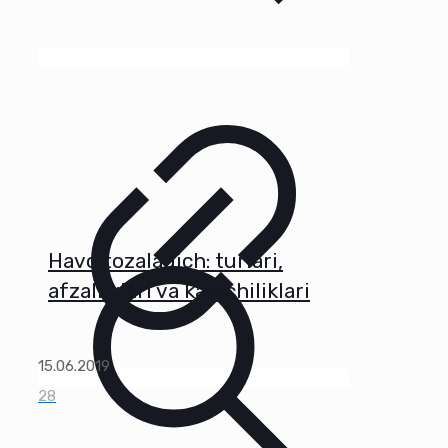
Havo tozalagich: turlari,
afzalliklari va kamchiliklari
15.06.2019
28