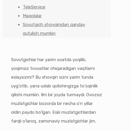
TeleService
Maqolalar
Sovutgich shovqinidan qanday
qutulish mumkin
Sovutgichlar har yarim soatda yoqilib,
yoqimsiz tovushlar chiqaradigan vaqtlarni
eslaysizmi? Bu shovqin sizni yarim tunda
uyg'otib, yana uxlab qolishingizga to'sqinlik
qilishi mumkin. Ilm bir joyda turmaydi. Ovozsiz
muzlatgichlar bozorda bir necha o'n yillar
oldin paydo bo'lgan. Eski muzlatgichlardan
farqli o'laroq, zamonaviy muzlatgichlar jim.