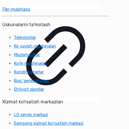
Fikr-mulohaza
Uskunalarni ta'mirlash
Televizorlar
Kir yuvish mashinalari
Muzlatgichlar
Kofe mashinalari
Konditsionerlar
Bug 'generatorlari
Ehtiyot qismlar
Xizmat ko'rsatish markazlari
LG servis markazi
Samsung xizmat ko'rsatish markazi