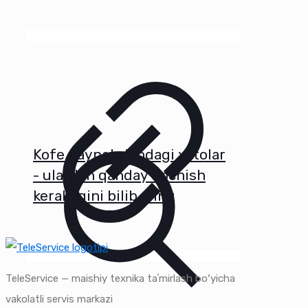
Kofe qaynatgichdagi xatolar
- ulardan qanday qochish
kerakligini bilib oling
TeleService — maishiy texnika taʼmirlash boʻyicha
vakolatli servis markazi