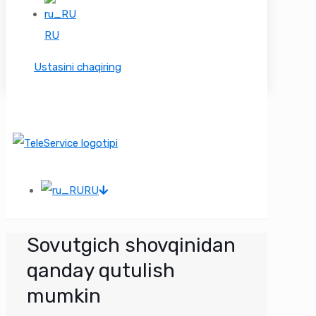
RU
Ustasini chaqiring
RU
Sovutgich shovqinidan
qanday qutulish
mumkin