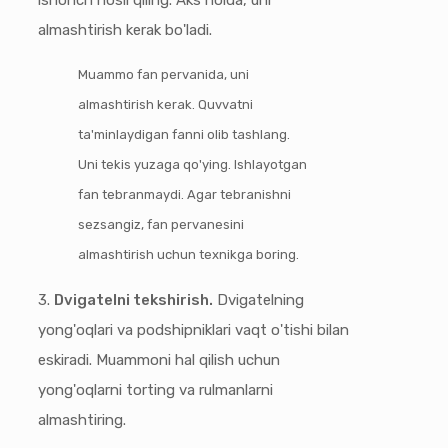
ishonch hosil qiling. Aks holda, uni
almashtirish kerak bo'ladi.
Muammo fan pervanida, uni
almashtirish kerak. Quvvatni
ta'minlaydigan fanni olib tashlang.
Uni tekis yuzaga qo'ying. Ishlayotgan
fan tebranmaydi. Agar tebranishni
sezsangiz, fan pervanesini
almashtirish uchun texnikga boring.
3.
Dvigatelni tekshirish.
Dvigatelning
yong'oqlari va podshipniklari vaqt o'tishi bilan
eskiradi. Muammoni hal qilish uchun
yong'oqlarni torting va rulmanlarni
almashtiring.