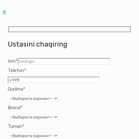
✕
Ustasini chaqiring
Ism*
Telefon*
Qurilma*
Brend*
Tuman*