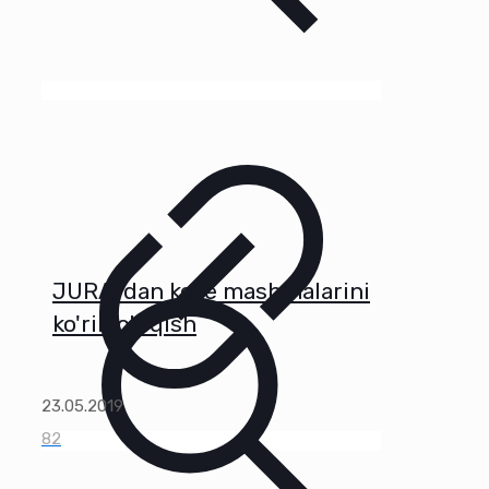
JURA-dan kofe mashinalarini
ko'rib chiqish
23.05.2019
82