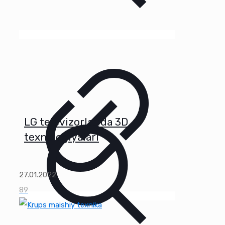
LG televizorlarida 3D
texnologiyalari
27.01.2022
89