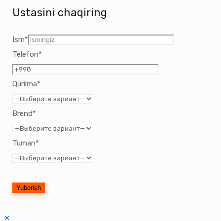
Ustasini chaqiring
Ism*
Telefon*
Qurilma*
Brend*
Tuman*
✕