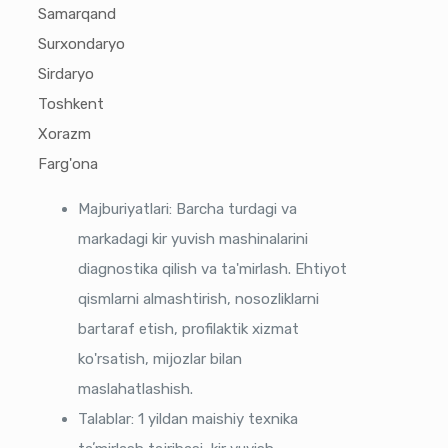
Samarqand
Surxondaryo
Sirdaryo
Toshkent
Xorazm
Farg'ona
Majburiyatlari: Barcha turdagi va
markadagi kir yuvish mashinalarini
diagnostika qilish va ta'mirlash. Ehtiyot
qismlarni almashtirish, nosozliklarni
bartaraf etish, profilaktik xizmat
ko'rsatish, mijozlar bilan
maslahatlashish.
Talablar: 1 yildan maishiy texnika