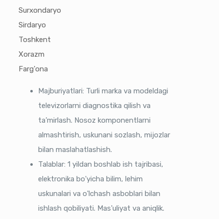
Surxondaryo
Sirdaryo
Toshkent
Xorazm
Farg'ona
Majburiyatlari: Turli marka va modeldagi
televizorlarni diagnostika qilish va
ta’mirlash. Nosoz komponentlarni
almashtirish, uskunani sozlash, mijozlar
bilan maslahatlashish.
Talablar: 1 yildan boshlab ish tajribasi,
elektronika bo'yicha bilim, lehim
uskunalari va o'lchash asboblari bilan
ishlash qobiliyati. Mas'uliyat va aniqlik.