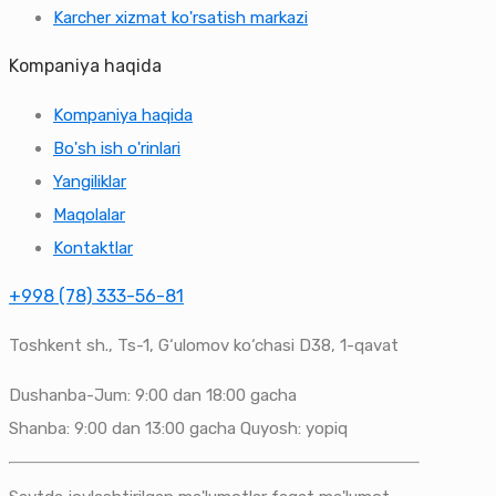
Karcher xizmat ko'rsatish markazi
Kompaniya haqida
Kompaniya haqida
Bo'sh ish o'rinlari
Yangiliklar
Maqolalar
Kontaktlar
+998 (78) 333-56-81
Toshkent sh., Ts-1, G‘ulomov ko‘chasi D38, 1-qavat
Dushanba-Jum: 9:00 dan 18:00 gacha
Shanba: 9:00 dan 13:00 gacha Quyosh: yopiq