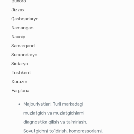
Buxoro
Jizzax
Qashqadaryo
Namangan
Navoiy
Samarqand
Surxondaryo
Sirdaryo
Toshkent
Xorazm
Farg'ona
Majburiyatlari: Turli markadagi
muzlatgich va muzlatgichlarni
diagnostika qilish va ta’mirlash.
Sovutgichni to'ldirish, kompressorlarni,