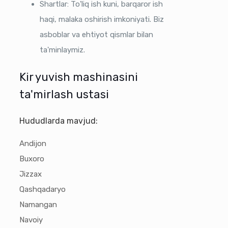
Shartlar: To'liq ish kuni, barqaror ish
haqi, malaka oshirish imkoniyati. Biz
asboblar va ehtiyot qismlar bilan
ta'minlaymiz.
Kir yuvish mashinasini
ta'mirlash ustasi
Hududlarda mavjud:
Andijon
Buxoro
Jizzax
Qashqadaryo
Namangan
Navoiy