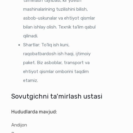
taʼmirlash tajribasi, kir yuvish
mashinalarining tuzilishini bilish,
asbob-uskunalar va ehtiyot qismlar
bilan ishlay olish. Texnik ta'lim qabul
qilinadi.
Shartlar: To'liq ish kuni,
raqobatbardosh ish haqi, ijtimoiy
paket. Biz asboblar, transport va
ehtiyot qismlar omborini taqdim
etamiz.
Sovutgichni ta'mirlash ustasi
Hududlarda mavjud:
Andijon