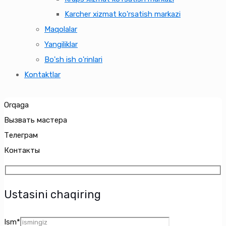
Karcher xizmat ko'rsatish markazi
Maqolalar
Yangiliklar
Bo'sh ish o'rinlari
Kontaktlar
Orqaga
Вызвать мастера
Телеграм
Контакты
Ustasini chaqiring
Ism*