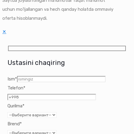
Saytda joylashtirilgan ma'lumotlar faqat ma'lumot
uchun mo'ljallangan va hech qanday holatda ommaviy
oferta hisoblanmaydi.
✕
Ustasini chaqiring
Ism*
Telefon*
Qurilma*
Brend*