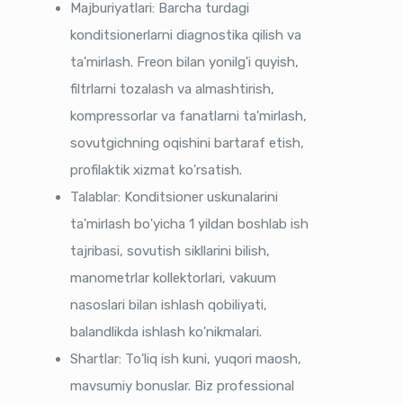
Majburiyatlari: Barcha turdagi
konditsionerlarni diagnostika qilish va
ta'mirlash. Freon bilan yonilg'i quyish,
filtrlarni tozalash va almashtirish,
kompressorlar va fanatlarni ta'mirlash,
sovutgichning oqishini bartaraf etish,
profilaktik xizmat ko'rsatish.
Talablar: Konditsioner uskunalarini
ta'mirlash bo'yicha 1 yildan boshlab ish
tajribasi, sovutish sikllarini bilish,
manometrlar kollektorlari, vakuum
nasoslari bilan ishlash qobiliyati,
balandlikda ishlash ko'nikmalari.
Shartlar: To'liq ish kuni, yuqori maosh,
mavsumiy bonuslar. Biz professional