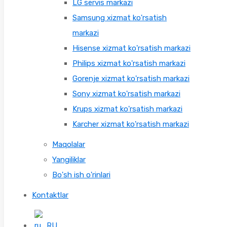
LG servis markazi
Samsung xizmat ko'rsatish
markazi
Hisense xizmat ko'rsatish markazi
Philips xizmat ko'rsatish markazi
Gorenje xizmat ko'rsatish markazi
Sony xizmat ko'rsatish markazi
Krups xizmat ko'rsatish markazi
Karcher xizmat ko'rsatish markazi
Maqolalar
Yangiliklar
Bo'sh ish o'rinlari
Kontaktlar