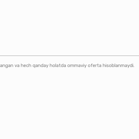
allangan va hech qanday holatda ommaviy oferta hisoblanmaydi.