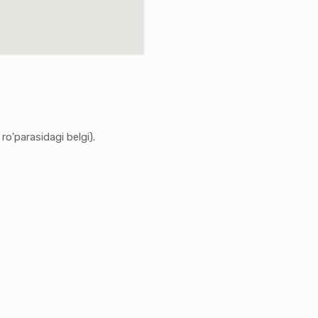
ro'parasidagi belgi).