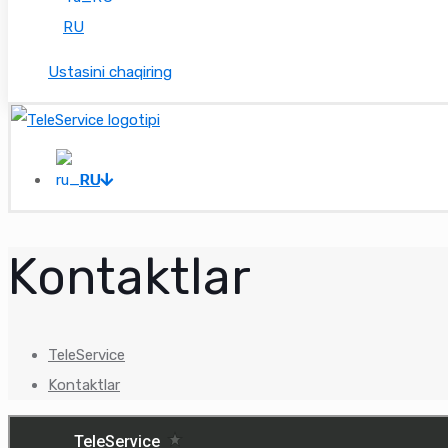
RU
Ustasini chaqiring
RU
Kontaktlar
TeleService
Kontaktlar