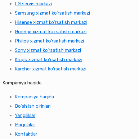
LG servis markazi
Samsung xizmat ko'rsatish markazi
Hisense xizmat ko'rsatish markazi
Gorenje xizmat ko'rsatish markazi
Philips xizmat ko'rsatish markazi
Sony xizmat ko'rsatish markazi
Krups xizmat ko'rsatish markazi
Karcher xizmat ko'rsatish markazi
Kompaniya haqida
Kompaniya haqida
Bo'sh ish o'rinlari
Yangiliklar
Maqolalar
Kontaktlar