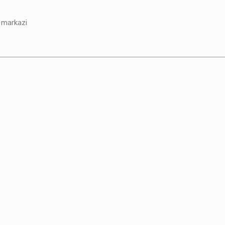
s markazi