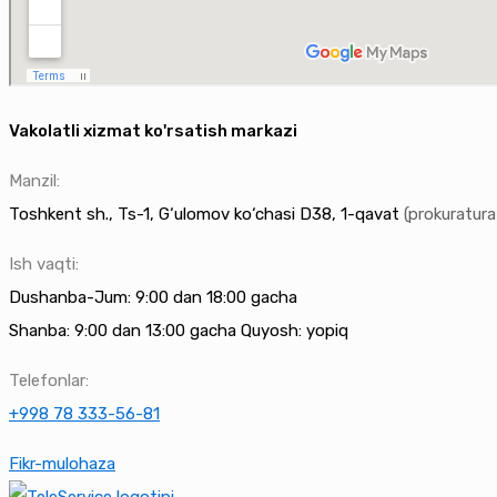
Vakolatli xizmat ko'rsatish markazi
Manzil:
Toshkent sh., Ts-1, G‘ulomov ko‘chasi D38, 1-qavat
(prokuratura 
Ish vaqti:
Dushanba-Jum: 9:00 dan 18:00 gacha
Shanba: 9:00 dan 13:00 gacha Quyosh: yopiq
Telefonlar:
+998 78 333-56-81
Fikr-mulohaza