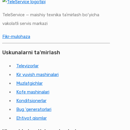
TeleService — maishiy texnika taʼmirlash boʻyicha
vakolatli servis markazi
Fikr-mulohaza
Uskunalarni ta'mirlash
Televizorlar
Kir yuvish mashinalari
Muzlatgichlar
Kofe mashinalari
Konditsionerlar
Bug 'generatorlari
Ehtiyot qismlar