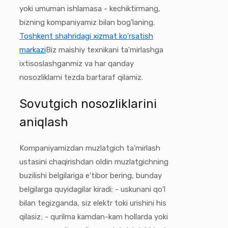
yoki umuman ishlamasa - kechiktirmang,
bizning kompaniyamiz bilan bog'laning.
Toshkent shahridagi xizmat ko'rsatish
markazi
Biz maishiy texnikani ta'mirlashga
ixtisoslashganmiz va har qanday
nosozliklarni tezda bartaraf qilamiz.
Sovutgich nosozliklarini
aniqlash
Kompaniyamizdan muzlatgich ta'mirlash
ustasini chaqirishdan oldin muzlatgichning
buzilishi belgilariga e'tibor bering, bunday
belgilarga quyidagilar kiradi: - uskunani qo'l
bilan tegizganda, siz elektr toki urishini his
qilasiz; - qurilma kamdan-kam hollarda yoki