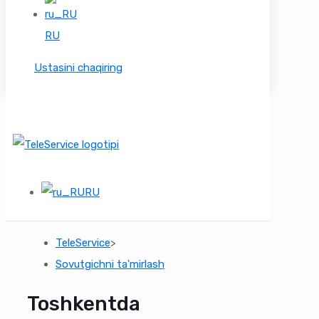
RU
Ustasini chaqiring
RU
TeleService
>
Sovutgichni ta'mirlash
Toshkentda