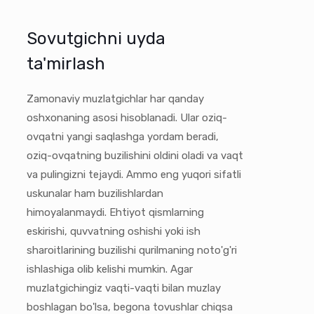
Sovutgichni uyda
ta'mirlash
Zamonaviy muzlatgichlar har qanday
oshxonaning asosi hisoblanadi. Ular oziq-
ovqatni yangi saqlashga yordam beradi,
oziq-ovqatning buzilishini oldini oladi va vaqt
va pulingizni tejaydi. Ammo eng yuqori sifatli
uskunalar ham buzilishlardan
himoyalanmaydi. Ehtiyot qismlarning
eskirishi, quvvatning oshishi yoki ish
sharoitlarining buzilishi qurilmaning noto'g'ri
ishlashiga olib kelishi mumkin. Agar
muzlatgichingiz vaqti-vaqti bilan muzlay
boshlagan bo'lsa, begona tovushlar chiqsa