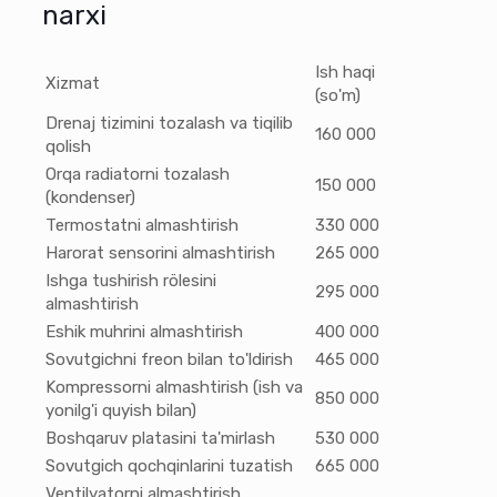
narxi
Ish haqi
Xizmat
(so'm)
Drenaj tizimini tozalash va tiqilib
160 000
qolish
Orqa radiatorni tozalash
150 000
(kondenser)
Termostatni almashtirish
330 000
Harorat sensorini almashtirish
265 000
Ishga tushirish rölesini
295 000
almashtirish
Eshik muhrini almashtirish
400 000
Sovutgichni freon bilan to'ldirish
465 000
Kompressorni almashtirish (ish va
850 000
yonilg'i quyish bilan)
Boshqaruv platasini ta'mirlash
530 000
Sovutgich qochqinlarini tuzatish
665 000
Ventilyatorni almashtirish