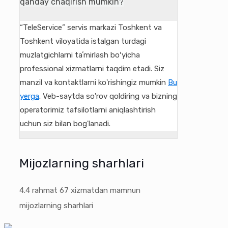
qanday chaqirish mumkin?
“TeleService” servis markazi Toshkent va
Toshkent viloyatida istalgan turdagi
muzlatgichlarni taʼmirlash boʻyicha
professional xizmatlarni taqdim etadi. Siz
manzil va kontaktlarni ko'rishingiz mumkin
Bu
yerga
. Veb-saytda so'rov qoldiring va bizning
operatorimiz tafsilotlarni aniqlashtirish
uchun siz bilan bog'lanadi.
Mijozlarning sharhlari
4.4
rahmat
67
xizmatdan mamnun
mijozlarning sharhlari