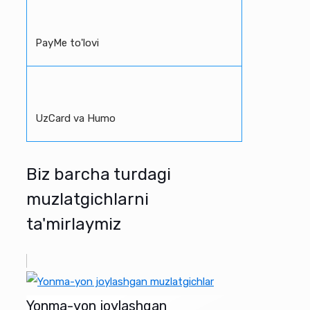
PayMe to'lovi
UzCard va Humo
Biz barcha turdagi
muzlatgichlarni
ta'mirlaymiz
Yonma-yon joylashgan