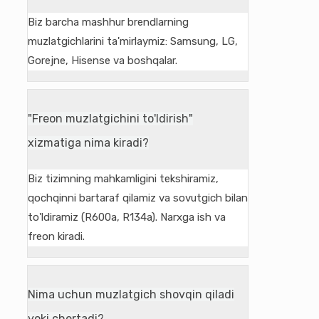
Biz barcha mashhur brendlarning
muzlatgichlarini ta'mirlaymiz: Samsung, LG,
Gorejne, Hisense va boshqalar.
"Freon muzlatgichini to'ldirish"
xizmatiga nima kiradi?
Biz tizimning mahkamligini tekshiramiz,
qochqinni bartaraf qilamiz va sovutgich bilan
to'ldiramiz (R600a, R134a). Narxga ish va
freon kiradi.
Nima uchun muzlatgich shovqin qiladi
yoki chertadi?