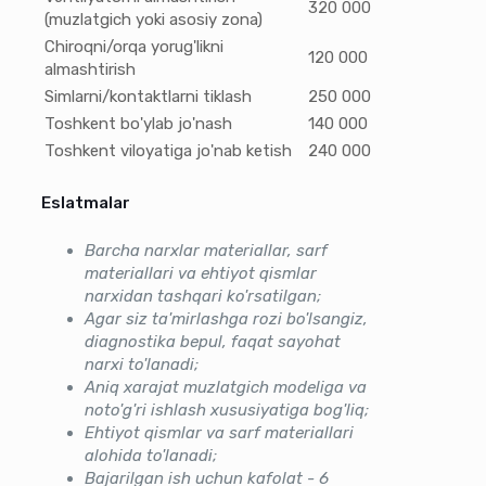
320 000
(muzlatgich yoki asosiy zona)
Chiroqni/orqa yorug'likni
120 000
almashtirish
Simlarni/kontaktlarni tiklash
250 000
Toshkent bo'ylab jo'nash
140 000
Toshkent viloyatiga jo'nab ketish
240 000
Eslatmalar
Barcha narxlar materiallar, sarf
materiallari va ehtiyot qismlar
narxidan tashqari ko'rsatilgan;
Agar siz ta'mirlashga rozi bo'lsangiz,
diagnostika bepul, faqat sayohat
narxi to'lanadi;
Aniq xarajat muzlatgich modeliga va
noto'g'ri ishlash xususiyatiga bog'liq;
Ehtiyot qismlar va sarf materiallari
alohida to'lanadi;
Bajarilgan ish uchun kafolat - 6