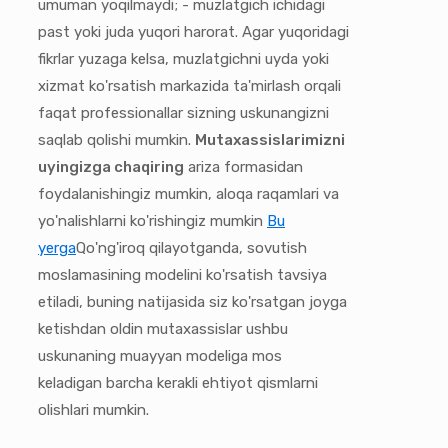
umuman yoqilmaydi; - muzlatgich ichidagi
past yoki juda yuqori harorat. Agar yuqoridagi
fikrlar yuzaga kelsa, muzlatgichni uyda yoki
xizmat ko'rsatish markazida ta'mirlash orqali
faqat professionallar sizning uskunangizni
saqlab qolishi mumkin.
Mutaxassislarimizni
uyingizga chaqiring
ariza formasidan
foydalanishingiz mumkin, aloqa raqamlari va
yo'nalishlarni ko'rishingiz mumkin
Bu
yerga
Qo'ng'iroq qilayotganda, sovutish
moslamasining modelini ko'rsatish tavsiya
etiladi, buning natijasida siz ko'rsatgan joyga
ketishdan oldin mutaxassislar ushbu
uskunaning muayyan modeliga mos
keladigan barcha kerakli ehtiyot qismlarni
olishlari mumkin.