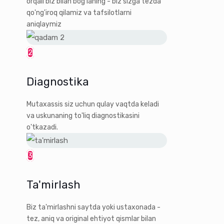
orqali biz bilan bog'laning - biz sizga tezda
qo'ng'iroq qilamiz va tafsilotlarni
aniqlaymiz
2
Diagnostika
Mutaxassis siz uchun qulay vaqtda keladi
va uskunaning to'liq diagnostikasini
o'tkazadi.
3
Ta'mirlash
Biz ta'mirlashni saytda yoki ustaxonada -
tez, aniq va original ehtiyot qismlar bilan