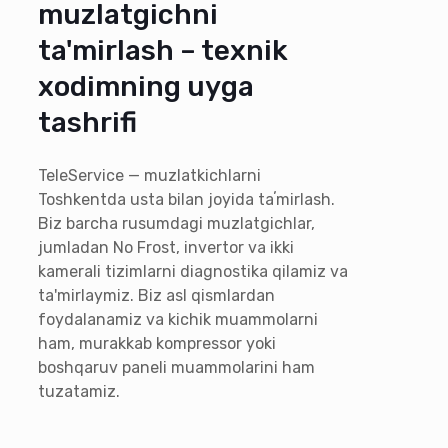
muzlatgichni
ta'mirlash – texnik
xodimning uyga
tashrifi
TeleService — muzlatkichlarni
Toshkentda usta bilan joyida taʼmirlash.
Biz barcha rusumdagi muzlatgichlar,
jumladan No Frost, invertor va ikki
kamerali tizimlarni diagnostika qilamiz va
ta'mirlaymiz. Biz asl qismlardan
foydalanamiz va kichik muammolarni
ham, murakkab kompressor yoki
boshqaruv paneli muammolarini ham
tuzatamiz.