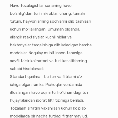
Havo tozalagichlar xonaning havo
bo'shlig'idan turli mikroblar, chang, tamaki
tutuni, hayvonlarning sochlarini olib tashlash
uchun mo'ljallangan. Umuman olganda,
allergik reaktsiyalar, kuchli hidlar va
bakteriyalar tarqalishiga olib keladigan barcha
moddalar. Noqulay muhit inson tanasiga
xavfli ta'sir ko'rsatadi va turli kasalliklarning
sababi hisoblanadi.
Standart qurilma - bu fan va filtrlarni o'z
ichiga olgan ramka. Pichoqlar yordamida
ifloslangan havo oqimi turli o'lchamdagi to'r
hujayralaridan iborat filtr tizimiga beriladi.
Tozalash sifatini yaxshilash uchun ko'plab
modellarda bir necha turdagi filtrlar mavjud.