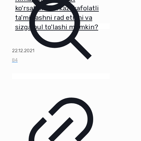
ko'rsatish markazi kafolatli
ta'mirlashni rad etishi va
sizga pul to'lashi mumkin?
22.12.2021
84