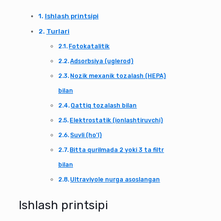
Ishlash printsipi
Turlari
Fotokatalitik
Adsorbsiya (uglerod)
Nozik mexanik tozalash (HEPA)
bilan
Qattiq tozalash bilan
Elektrostatik (ionlashtiruvchi)
Suvli (ho'l)
Bitta qurilmada 2 yoki 3 ta filtr
bilan
Ultraviyole nurga asoslangan
Ishlash printsipi