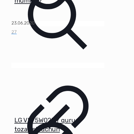
mumkin?
23.06.2020
27
LG VK75W02HY quruq
tozalash uchun