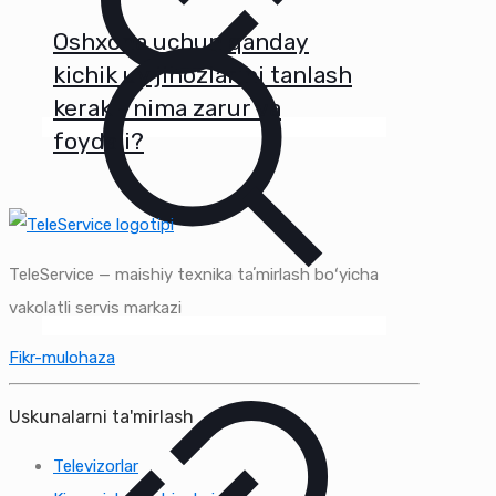
Oshxona uchun qanday
kichik uy jihozlarini tanlash
kerak - nima zarur va
foydali?
TeleService — maishiy texnika taʼmirlash boʻyicha
vakolatli servis markazi
Fikr-mulohaza
Uskunalarni ta'mirlash
Televizorlar