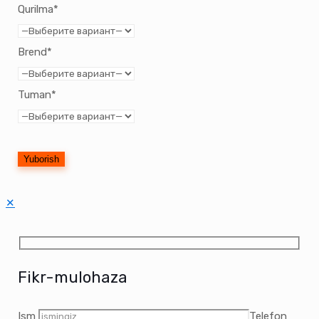
Qurilma*
Brend*
Tuman*
✕
Fikr-mulohaza
Ism
Telefon