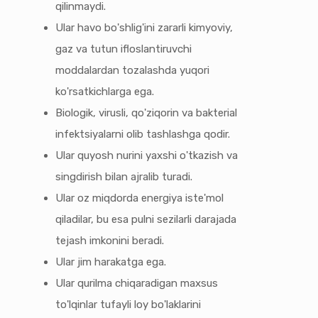
qilinmaydi.
Ular havo bo'shlig'ini zararli kimyoviy,
gaz va tutun ifloslantiruvchi
moddalardan tozalashda yuqori
ko'rsatkichlarga ega.
Biologik, virusli, qo'ziqorin va bakterial
infektsiyalarni olib tashlashga qodir.
Ular quyosh nurini yaxshi o'tkazish va
singdirish bilan ajralib turadi.
Ular oz miqdorda energiya iste'mol
qiladilar, bu esa pulni sezilarli darajada
tejash imkonini beradi.
Ular jim harakatga ega.
Ular qurilma chiqaradigan maxsus
to'lqinlar tufayli loy bo'laklarini