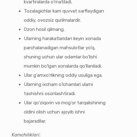
kvartiralarda o'rnatiladi.
Tozalagichlar kam quvvat sarflaydigan
oddiy, ovozsiz qurilmalardir.
Ozon hosil qilmang.
Ularning harakatlaridan keyin xonada
parchalanadigan mahsulotlar yo'q,
shuning uchun ular odamlar bo'lishi
mumkin bo'lgan xonalarda qo'llaniladi.
Ular g'amxo'rlikning oddiy usuliga ega.
Ularning ixcham o'lchamlari ularni
tashishni osonlashtiradi.
Ular qo'ziqorin va mog'or tarqalishining
oldini olish uchun ajoyib ishni
bajaradilar.
Kamchiliklari: