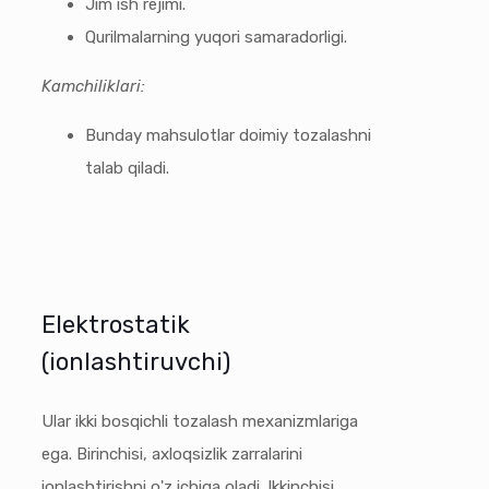
Jim ish rejimi.
Qurilmalarning yuqori samaradorligi.
Kamchiliklari:
Bunday mahsulotlar doimiy tozalashni
talab qiladi.
Elektrostatik
(ionlashtiruvchi)
Ular ikki bosqichli tozalash mexanizmlariga
ega. Birinchisi, axloqsizlik zarralarini
ionlashtirishni o'z ichiga oladi. Ikkinchisi