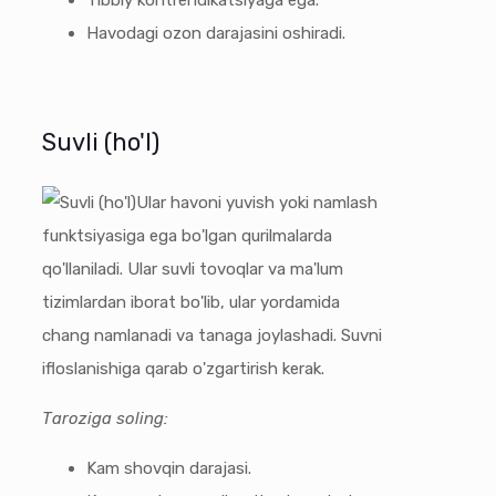
Tibbiy kontrendikatsiyaga ega.
Havodagi ozon darajasini oshiradi.
Suvli (ho'l)
Ular havoni yuvish yoki namlash
funktsiyasiga ega bo'lgan qurilmalarda
qo'llaniladi. Ular suvli tovoqlar va ma'lum
tizimlardan iborat bo'lib, ular yordamida
chang namlanadi va tanaga joylashadi. Suvni
ifloslanishiga qarab o'zgartirish kerak.
Taroziga soling:
Kam shovqin darajasi.