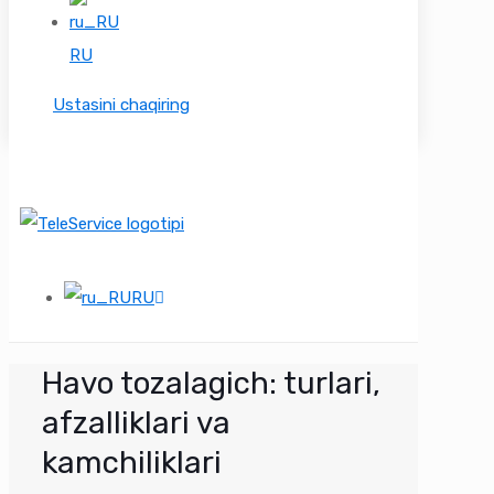
RU
Ustasini chaqiring
RU
Havo tozalagich: turlari,
afzalliklari va
kamchiliklari