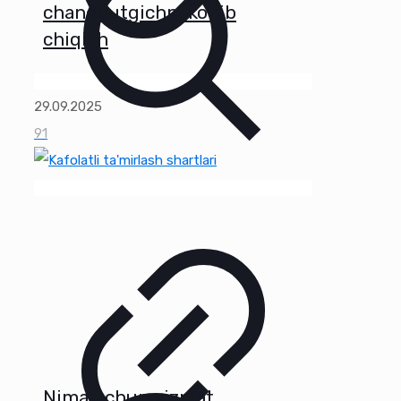
changyutgichni ko'rib
chiqish
29.09.2025
91
Nima uchun xizmat