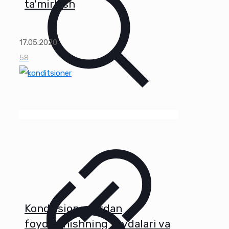
ta'mirlash
17.05.2020
58
Konditsionerlardan
foydalanishning foydalari va