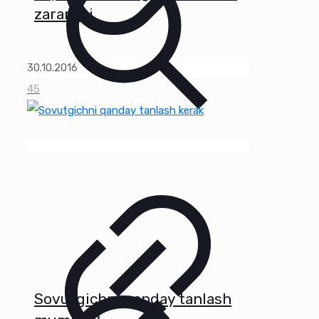
zararlari
30.10.2016
45
Sovutgichni qanday tanlash