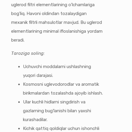
uglerod filtri elementlarining o'lchamlariga
bog'liq. Havoni oldindan tozalaydigan
mexanik filtrli mahsulotlar mavjud. Bu uglerod
elementlarining minimal ifloslanishiga yordam
beradi.
Taroziga soling:
Uchuvchi moddalarni ushlashning
yuqori darajasi.
Kosmosni uglevodorodlar va aromatik
birikmalardan tozalashda ajoyib ishlash.
Ular kuchli hidlarni singdirish va
gazlarning bug'lanishi bilan yaxshi
kurashadilar.
Kichik qattiq qoldiqlar uchun ishonchli