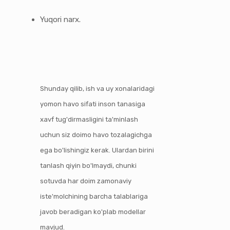
Yuqori narx.
Shunday qilib, ish va uy xonalaridagi
yomon havo sifati inson tanasiga
xavf tug'dirmasligini ta'minlash
uchun siz doimo havo tozalagichga
ega bo'lishingiz kerak. Ulardan birini
tanlash qiyin bo'lmaydi, chunki
sotuvda har doim zamonaviy
iste'molchining barcha talablariga
javob beradigan ko'plab modellar
mavjud.