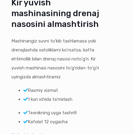
Kir yuvish
mashinasining drenaj
nasosini almashtirish
Mashinangiz suvni to'kib tashlamasa yoki
drenajlashda xatoliklarni ko'rsatsa, katta
ehtimollik bilan drenaj nasosi noto'g'ri. Kir
yuvish mashinasi nasosini to'g'ridan-to'g'ri
uyingizda almashtiramiz
Rasmiy xizmat
1 kun ichida ta'mirlash
Texnikning uyga tashrifi
Kafolat 12 oygacha