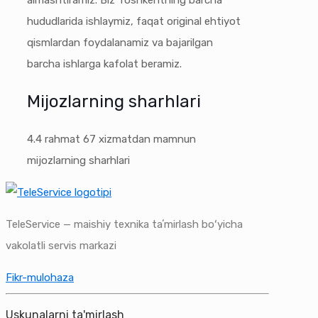
almashtiramiz. Biz Toshkentning barcha
hududlarida ishlaymiz, faqat original ehtiyot
qismlardan foydalanamiz va bajarilgan
barcha ishlarga kafolat beramiz.
Mijozlarning sharhlari
4.4
rahmat
67
xizmatdan mamnun
mijozlarning sharhlari
TeleService — maishiy texnika taʼmirlash boʻyicha
vakolatli servis markazi
Fikr-mulohaza
Uskunalarni ta'mirlash