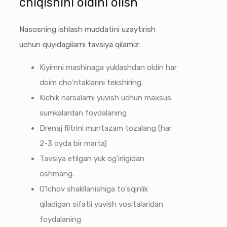
chiqishini oldini olish
Nasosning ishlash muddatini uzaytirish
uchun quyidagilarni tavsiya qilamiz:
Kiyimni mashinaga yuklashdan oldin har
doim cho'ntaklarini tekshiring.
Kichik narsalarni yuvish uchun maxsus
sumkalardan foydalaning
Drenaj filtrini muntazam tozalang (har
2-3 oyda bir marta)
Tavsiya etilgan yuk og'irligidan
oshmang.
O'lchov shakllanishiga to'sqinlik
qiladigan sifatli yuvish vositalaridan
foydalaning