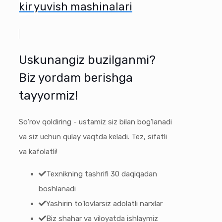
kir yuvish mashinalari
Uskunangiz buzilganmi?
Biz yordam berishga
tayyormiz!
So'rov qoldiring - ustamiz siz bilan bog'lanadi
va siz uchun qulay vaqtda keladi. Tez, sifatli
va kafolatli!
Texnikning tashrifi 30 daqiqadan
boshlanadi
Yashirin to'lovlarsiz adolatli narxlar
Biz shahar va viloyatda ishlaymiz