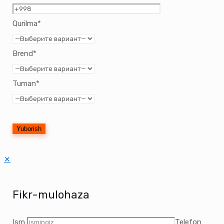
Qurilma*
Brend*
Tuman*
✕
Fikr-mulohaza
Ism
Telefon