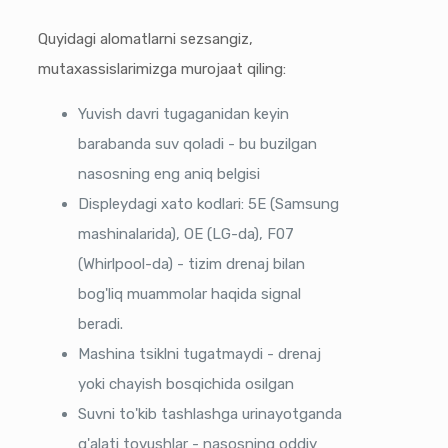
Quyidagi alomatlarni sezsangiz,
mutaxassislarimizga murojaat qiling:
Yuvish davri tugaganidan keyin
barabanda suv qoladi - bu buzilgan
nasosning eng aniq belgisi
Displeydagi xato kodlari: 5E (Samsung
mashinalarida), OE (LG-da), F07
(Whirlpool-da) - tizim drenaj bilan
bog'liq muammolar haqida signal
beradi.
Mashina tsiklni tugatmaydi - drenaj
yoki chayish bosqichida osilgan
Suvni to'kib tashlashga urinayotganda
g'alati tovushlar - nasosning oddiy