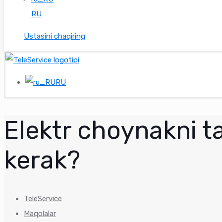
RU
Ustasini chaqiring
RU
Elektr choynakni t
kerak?
TeleService
Maqolalar