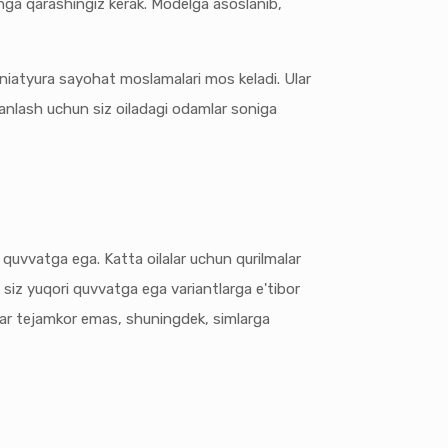
chga qarashingiz kerak. Modelga asoslanib,
 miniatyura sayohat moslamalari mos keladi. Ular
tanlash uchun siz oiladagi odamlar soniga
 quvvatga ega. Katta oilalar uchun qurilmalar
siz yuqori quvvatga ega variantlarga e'tibor
ular tejamkor emas, shuningdek, simlarga