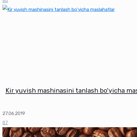
86
Kir yuvish mashinasini tanlash bo'yicha ma
27.06.2019
87