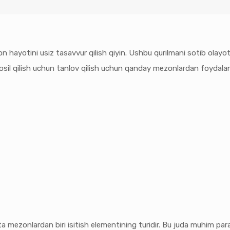
ayotini usiz tasavvur qilish qiyin. Ushbu qurilmani sotib olayotg
hosil qilish uchun tanlov qilish uchun qanday mezonlardan foydala
hta mezonlardan biri isitish elementining turidir. Bu juda muhim pa