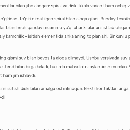
entlar bilan jihozlangan: spiral va disk. Ikkala variant ham ochiq v
g'ridan-to'g'ri o'rnatilgan spiral bilan aloqa qiladi. Bunday texnika
ular bilan hech qanday muammo yo'q, chunki ular uni ishlab chiq
iy kamchilik - isitish elementida shkalaning to'planishi. Bir kuni 
ing qismi suv bilan bevosita aloqa qilmaydi. Ushbu versiyada suv a
end bilan birga keladi, bu erda mahsulotni aylantirish mumkin. Va
t ham jim ishlaydi.
rin isitish diski bilan amalga oshirilmoqda. Elektr kontaktlari ung
di.