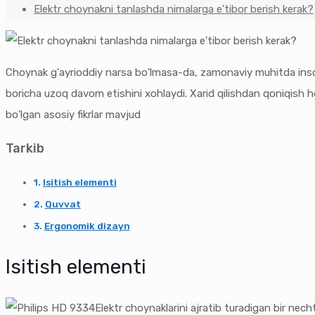
Elektr choynakni tanlashda nimalarga e'tibor berish kerak?
Choynak g'ayrioddiy narsa bo'lmasa-da, zamonaviy muhitda inson h
boricha uzoq davom etishini xohlaydi. Xarid qilishdan qoniqish 
bo'lgan asosiy fikrlar mavjud
Tarkib
Isitish elementi
Quvvat
Ergonomik dizayn
Isitish elementi
Elektr choynaklarini ajratib turadigan bir nec