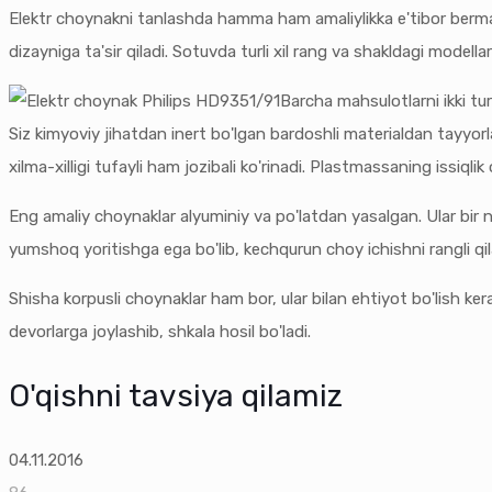
Elektr choynakni tanlashda hamma ham amaliylikka e'tibor berm
dizayniga ta'sir qiladi. Sotuvda turli xil rang va shakldagi mode
Barcha mahsulotlarni ikki tur
Siz kimyoviy jihatdan inert bo'lgan bardoshli materialdan tayyorl
xilma-xilligi tufayli ham jozibali ko'rinadi. Plastmassaning issiqli
Eng amaliy choynaklar alyuminiy va po'latdan yasalgan. Ular bir n
yumshoq yoritishga ega bo'lib, kechqurun choy ichishni rangli qil
Shisha korpusli choynaklar ham bor, ular bilan ehtiyot bo'lish ker
devorlarga joylashib, shkala hosil bo'ladi.
O'qishni tavsiya qilamiz
04.11.2016