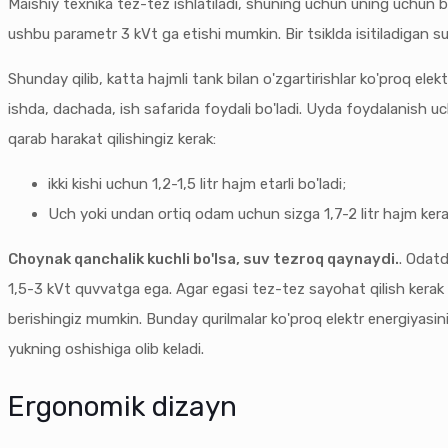
Maishiy texnika tez-tez ishlatiladi, shuning uchun uning uchun bi
ushbu parametr 3 kVt ga etishi mumkin. Bir tsiklda isitiladigan 
Shunday qilib, katta hajmli tank bilan o'zgartirishlar ko'proq elek
ishda, dachada, ish safarida foydali bo'ladi. Uyda foydalanish u
qarab harakat qilishingiz kerak:
ikki kishi uchun 1,2-1,5 litr hajm etarli bo'ladi;
Uch yoki undan ortiq odam uchun sizga 1,7-2 litr hajm kerak
Choynak qanchalik kuchli bo'lsa, suv tezroq qaynaydi.
. Odatd
1,5-3 kVt quvvatga ega. Agar egasi tez-tez sayohat qilish kerak
berishingiz mumkin. Bunday qurilmalar ko'proq elektr energiyasin
yukning oshishiga olib keladi.
Ergonomik dizayn