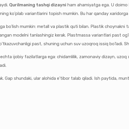
aydi.
Qurilmaning tashqi dizayni
ham ahamiyatga ega. U doimo ko
llarning ko'plab variantlarini topish mumkin. Bu har qanday xaridor
ga bo'lish mumkin: metall va plastik quti bilan. Plastik choynakni 
angan modelni tanlashingiz kerak. Plastmassa variantlari past og'irl
k o'tkazuvchanligi past, shuning uchun suv uzoqroq issiq bo'ladi. Shu
echta ijobiy fazilatlarga ega: chidamlilik, zamonaviy dizayn, uzoq
adi.
ak. Gap shundaki, ular alohida e'tibor talab qiladi. Ish paytida, mu