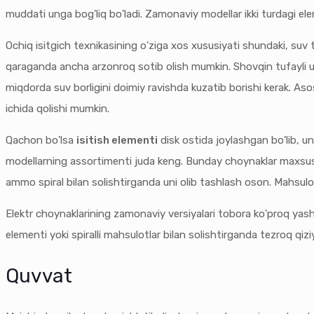
muddati unga bog'liq bo'ladi. Zamonaviy modellar ikki turdagi elem
Ochiq isitgich texnikasining o'ziga xos xususiyati shundaki, suv to'
qaraganda ancha arzonroq sotib olish mumkin. Shovqin tufayli 
miqdorda suv borligini doimiy ravishda kuzatib borishi kerak. Asos
ichida qolishi mumkin.
Qachon bo'lsa
isitish elementi
disk ostida joylashgan bo'lib, un
modellarning assortimenti juda keng. Bunday choynaklar maxsus st
ammo spiral bilan solishtirganda uni olib tashlash oson. Mahsulo
Elektr choynaklarining zamonaviy versiyalari tobora ko'proq yashi
elementi yoki spiralli mahsulotlar bilan solishtirganda tezroq qiziy
Quvvat