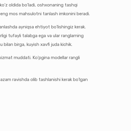
'z oldida bo'ladi, oshxonaning tashqi
ga eng mos mahsulotni tanlash imkonini beradi.
tanlashda ayniqsa ehtiyot bo'lishingiz kerak.
igi tufayli talabga ega va ular ranglarning
 bilan birga, kuyish xavfi juda kichik.
 xizmat muddati. Ko'pgina modellar rangli
ntazam ravishda olib tashlanishi kerak bo'lgan