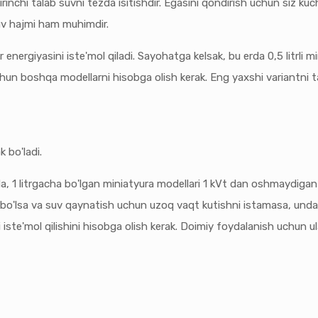
rinchi talab suvni tezda isitishdir. Egasini qondirish uchun siz ku
suv hajmi ham muhimdir.
tr energiyasini iste'mol qiladi. Sayohatga kelsak, bu erda 0,5 litrli
chun boshqa modellarni hisobga olish kerak. Eng yaxshi variantni 
 bo'ladi.
a, 1 litrgacha bo'lgan miniatyura modellari 1 kVt dan oshmaydigan
 bo'lsa va suv qaynatish uchun uzoq vaqt kutishni istamasa, unda 
i iste'mol qilishini hisobga olish kerak. Doimiy foydalanish uchun 