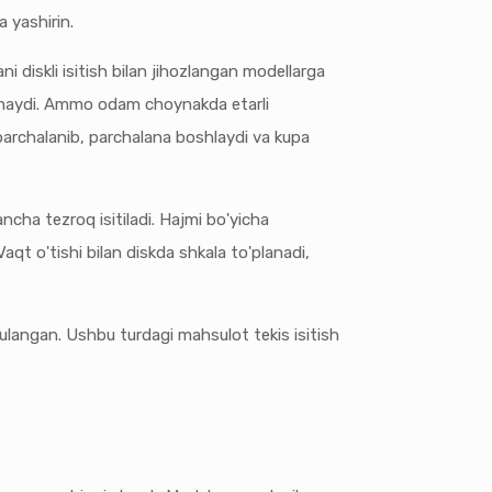
a yashirin.
ni diskli isitish bilan jihozlangan modellarga
armaydi. Ammo odam choynakda etarli
u parchalanib, parchalana boshlaydi va kupa
ncha tezroq isitiladi. Hajmi bo'yicha
qt o'tishi bilan diskda shkala to'planadi,
a ulangan. Ushbu turdagi mahsulot tekis isitish