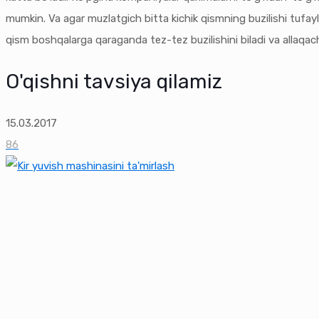
mumkin. Va agar muzlatgich bitta kichik qismning buzilishi tufa
qism boshqalarga qaraganda tez-tez buzilishini biladi va allaqac
O'qishni tavsiya qilamiz
15.03.2017
86