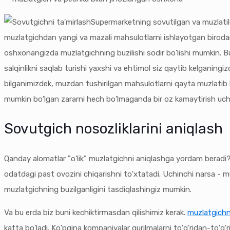
Supermarketning sovutilgan va muzlatilga
muzlatgichdan yangi va mazali mahsulotlarni ishlayotgan birodarl
oshxonangizda muzlatgichning buzilishi sodir bo'lishi mumkin. B
salqinlikni saqlab turishi yaxshi va ehtimol siz qaytib kelgani
bilganimizdek, muzdan tushirilgan mahsulotlarni qayta muzlatib b
mumkin bo'lgan zararni hech bo'lmaganda bir oz kamaytirish uchun,
Sovutgich nosozliklarini aniqlash
Qanday alomatlar "o'lik" muzlatgichni aniqlashga yordam beradi
odatdagi past ovozini chiqarishni to'xtatadi. Uchinchi narsa - m
muzlatgichning buzilganligini tasdiqlashingiz mumkin.
Va bu erda biz buni kechiktirmasdan qilishimiz kerak.
muzlatgichni
katta bo'ladi. Ko'pgina kompaniyalar qurilmalarni to'g'ridan-to'g'