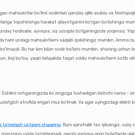
n mahsulotlar bo'limi xodimlari qanday qilib asabiy va tirishqoqlik
ariga topshirishga harakat qilayotganini ko'rgan bo'lishingiz mum
unday hodisalar, ayniqsa, siz uzoqda bo'lganingizda yoqimsiz. Yop
ngizda ham undagi mahsulotlarni saqlab qolishingiz mumkin. Ammo b
o'lmaydi. Bu har kim bilan sodir bo'lishi mumkin, shuning uchun bu
 iloji bo'lsa, yaqin kelajakda faqat oddiy mahsulotlarni sotib oli
? Eshikni ochganingizda ko'zingizga tushadigan birinchi narsa - 
uzlatgich atrofida erigan muz ko'lmak. Va agar uyingizdagi elektr 
 ta'mirlash ustasini chaqiring
. Buni qanchalik tez qilsangiz, oziq-
ri mijozning uyida ta'mirlashadi, garchi ayniqsa qiyin holatlarda ul