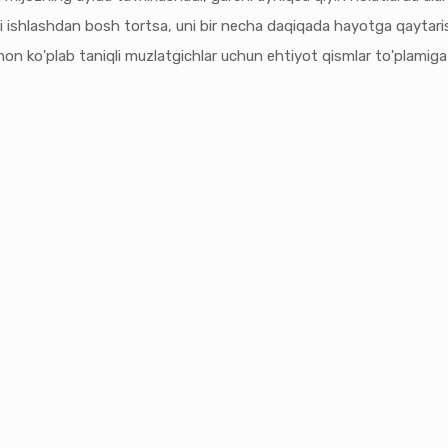
yli ishlashdan bosh tortsa, uni bir necha daqiqada hayotga qaytar
hon ko'plab taniqli muzlatgichlar uchun ehtiyot qismlar to'plamiga