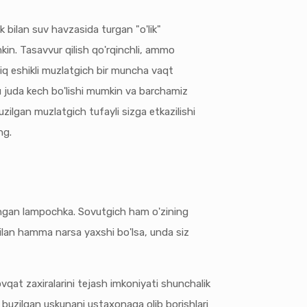
 bilan suv havzasida turgan "o'lik"
kin. Tasavvur qilish qo'rqinchli, ammo
iq eshikli muzlatgich bir muncha vaqt
u juda kech bo'lishi mumkin va barchamiz
zilgan muzlatgich tufayli sizga etkazilishi
ng.
singan lampochka. Sovutgich ham o'zining
bilan hamma narsa yaxshi bo'lsa, unda siz
ovqat zaxiralarini tejash imkoniyati shunchalik
ar buzilgan uskunani ustaxonaga olib borishlari