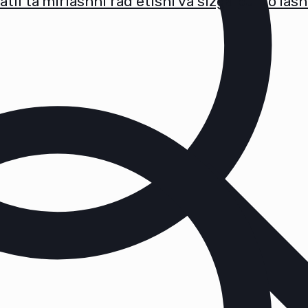
tli ta'mirlashni rad etishi va sizga pul to'la