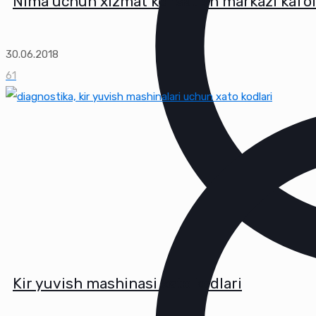
Nima uchun xizmat ko'rsatish markazi kafola
30.06.2018
61
Kir yuvish mashinasi xato kodlari