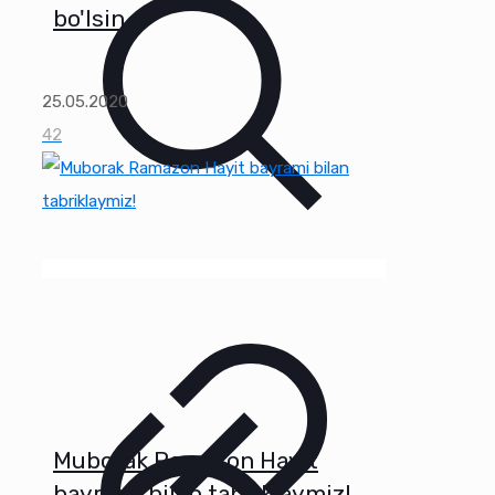
bo'lsin
25.05.2020
42
Muborak Ramazon Hayit
bayrami bilan tabriklaymiz!