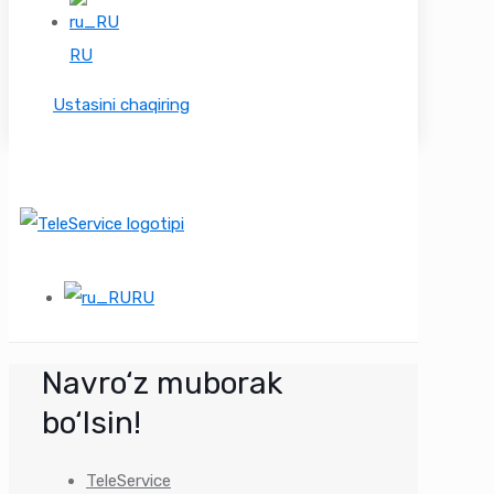
RU
Ustasini chaqiring
RU
Navro‘z muborak
bo‘lsin!
TeleService