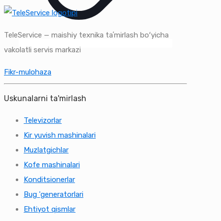
TeleService — maishiy texnika taʼmirlash boʻyicha
vakolatli servis markazi
Fikr-mulohaza
Uskunalarni ta'mirlash
Televizorlar
Kir yuvish mashinalari
Muzlatgichlar
Kofe mashinalari
Konditsionerlar
Bug 'generatorlari
Ehtiyot qismlar