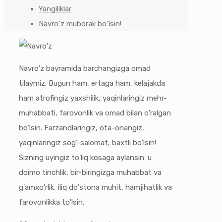
Yangiliklar
Navro‘z muborak bo‘lsin!
Navro'z bayramida barchangizga omad
tilaymiz. Bugun ham, ertaga ham, kelajakda
ham atrofingiz yaxshilik, yaqinlaringiz mehr-
muhabbati, farovonlik va omad bilan o'ralgan
bo'lsin. Farzandlaringiz, ota-onangiz,
yaqinlaringiz sog'-salomat, baxtli bo'lsin!
Sizning uyingiz to'liq kosaga aylansin: u
doimo tinchlik, bir-biringizga muhabbat va
g'amxo'rlik, iliq do'stona muhit, hamjihatlik va
farovonlikka to'lsin.