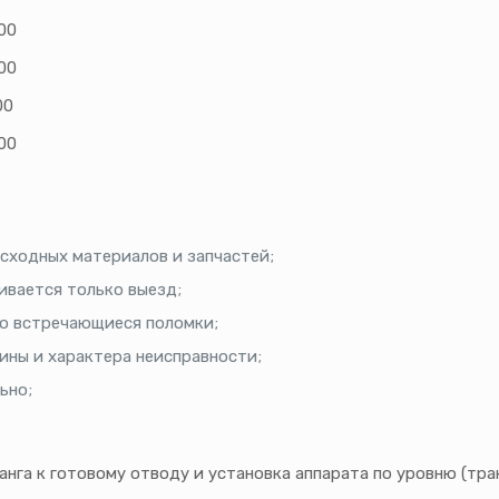
00
00
00
00
асходных материалов и запчастей;
ивается только выезд;
то встречающиеся поломки;
ины и характера неисправности;
ьно;
нга к готовому отводу и установка аппарата по уровню (тра