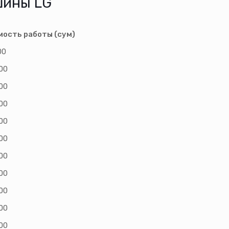
шины LG
мость работы (сум)
00
00
00
00
00
00
00
00
00
00
00