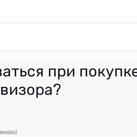
аться при покупк
евизора?
евизора?