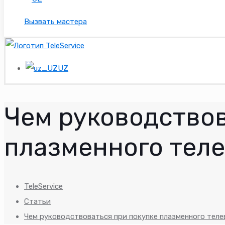
Вызвать мастера
UZ
Чем руководствов
плазменного тел
TeleService
Статьи
Чем руководствоваться при покупке плазменного тел